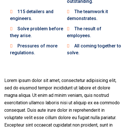
outstanding.
115 detailers and
The teamwork it
engineers.
demonstrates.
Solve problem before
The result of
they arise.
employees.
Pressures of more
All coming together to
regulations.
solve.
Lorem ipsum dolor sit amet, consectetur adipisicing elit,
sed do eiusmod tempor incididunt ut labore et dolore
magna aliqua. Ut enim ad minim veniam, quis nostrud
exercitation ullamco laboris nisi ut aliquip ex ea commodo
consequat. Duis aute irure dolor in reprehenderit in
voluptate velit esse cillum dolore eu fugiat nulla pariatur.
Excepteur sint occaecat cupidatat non proident, sunt in