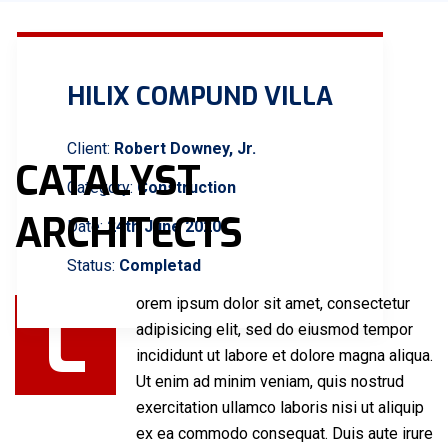
HILIX COMPUND VILLA
Client:
Robert Downey, Jr.
CATALYST
Category:
Construction
ARCHITECTS
Date:
24th June 2020
Status:
Completad
L
orem ipsum dolor sit amet, consectetur
adipisicing elit, sed do eiusmod tempor
incididunt ut labore et dolore magna aliqua.
Ut enim ad minim veniam, quis nostrud
exercitation ullamco laboris nisi ut aliquip
ex ea commodo consequat. Duis aute irure